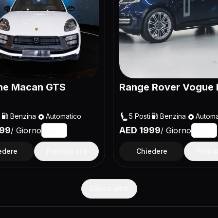
he Macan GTS
Range Rover Vogue 
i
Benzina
Automatico
5
Posti
Benzina
Automa
99
AED
1999
/
Giorno
/
Giorno
AED
AED
edere
Prenota ora
Chiedere
Preno
Carica altro