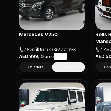
Mercedes V250
Rolls 
Manso
7
Posti
Benzina
Automatico
4
Post
AED
999
AED
5
/
Giorno
AED
Chiedere
Prenota ora
Chi