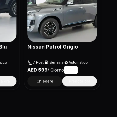
Blu
Nissan Patrol Grigio
tico
7
Posti
Benzina
Automatico
AED
599
/
Giorno
AED
ta ora
Chiedere
Prenota ora