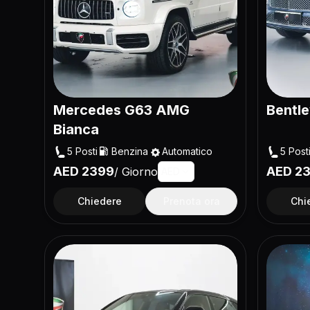
Mercedes G63 AMG
Bentl
Bianca
5
Posti
Benzina
Automatico
5
Post
AED
2399
AED
2
/
Giorno
AED
Chiedere
Prenota ora
Chi