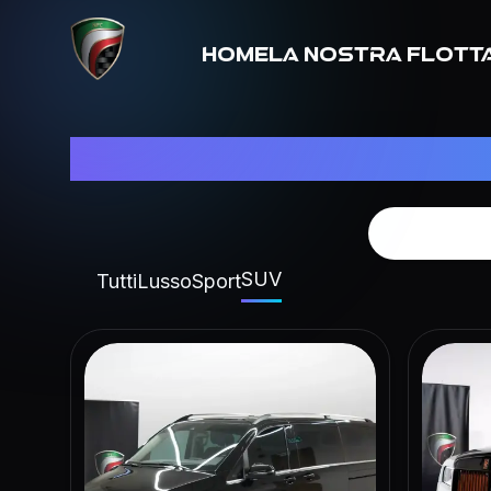
Home
La nostra flott
Risultato tot
SUV
Tutti
Lusso
Sport