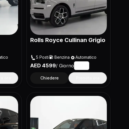
Rolls Royce Cullinan Grigio
tico
5
Posti
Benzina
Automatico
AED
4599
/
Giorno
AED
ta ora
Chiedere
Prenota ora