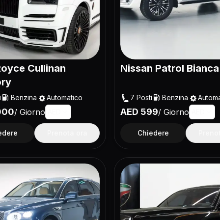
Royce Cullinan
Nissan Patrol Bianca
ry
i
Benzina
Automatico
7
Posti
Benzina
Automa
000
AED
599
/
Giorno
/
Giorno
AED
AED
edere
Prenota ora
Chiedere
Preno