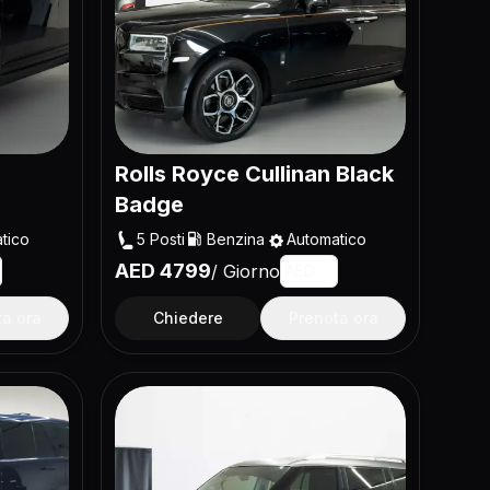
Rolls Royce Cullinan Black
Badge
tico
5
Posti
Benzina
Automatico
AED
4799
/
Giorno
AED
ta ora
Chiedere
Prenota ora