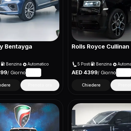
ey Bentayga
Rolls Royce Cullinan
i
Benzina
Automatico
5
Posti
Benzina
Automa
399
AED
4399
/
Giorno
/
Giorno
AED
AED
edere
Prenota ora
Chiedere
Preno