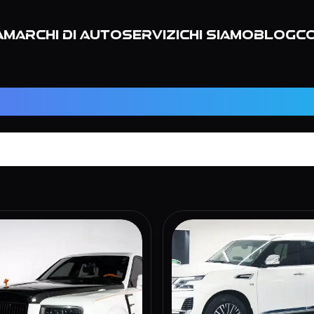
a
Marchi di auto
Servizi
Chi siamo
Blog
Co
ale
:
40