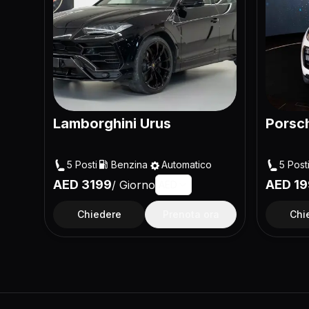
Lamborghini Urus
Porsc
5
Posti
Benzina
Automatico
5
Post
AED
3199
AED
19
/
Giorno
AED
Chiedere
Prenota ora
Chi