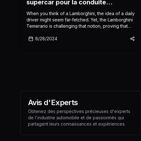
supercar pour la conduite
quotidienne
When you think of a Lamborghini, the idea of a daily
driver might seem far-fetched. Yet, the Lamborghini
Temerario is challenging that notion, proving that
even a supercar can cater to the practical needs of
everyday life.
8/28/2024
Avis d'Experts
Obtenez des perspectives précieuses d'experts
de l'industrie automobile et de passionnés qui
partagent leurs connaissances et expériences.