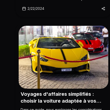
NFC Rent
2/22/2024
Voyages d'affaires simplifiés :
choisir la voiture adaptée à vos
déplacements professionnels
Dans ce guide, nous explorons les considérations