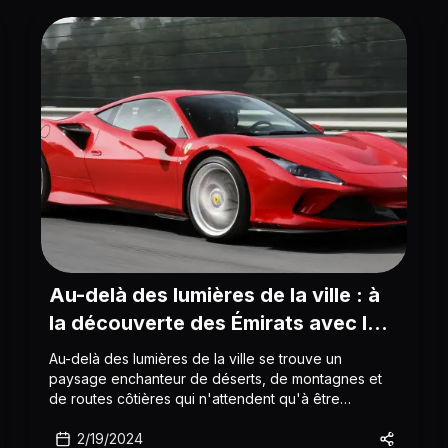
Au-delà des lumières de la ville : à
la découverte des Émirats avec la
collection de voitures de luxe de
Au-delà des lumières de la ville se trouve un
NFC Rent
paysage enchanteur de déserts, de montagnes et
de routes côtières qui n'attendent qu'à être
explorés. Quelle meilleure façon de se lancer dans
cette aventure que de prendre le volant d'une
2/19/2024